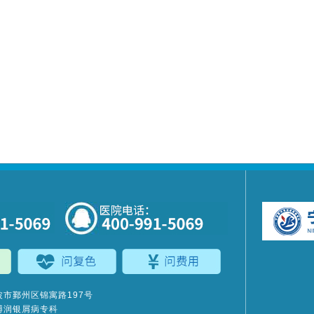
市鄞州区锦寓路197号
博润银屑病专科