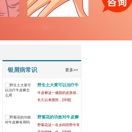
宁波鄞州博润银屑病正
规
在宁波鄞州，宁波鄞州博润
银屑病（又称... [详细]
银屑病为什么吃药还会
出
银屑病这一复杂的皮肤病，
常常让患者们... [详细]
银屑病常识
更多>>
野生土大黄可以治疗牛
皮
牛皮癣这一顽固的皮肤病，
长久以来困扰... [详细]
野菊花的功效对牛皮癣
有
野菊花这一在乡间田野中常