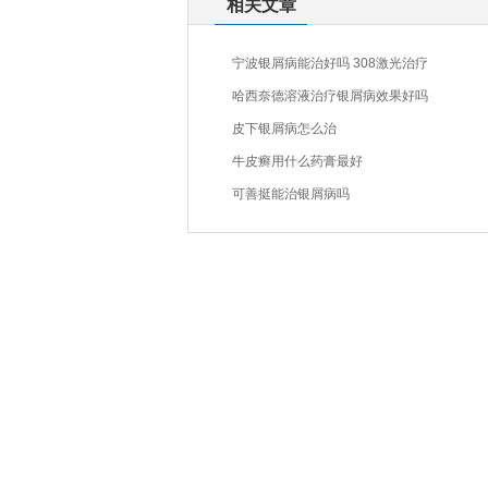
相关文章
宁波银屑病能治好吗 308激光治疗
哈西奈德溶液治疗银屑病效果好吗
皮下银屑病怎么治
牛皮癣用什么药膏最好
可善挺能治银屑病吗