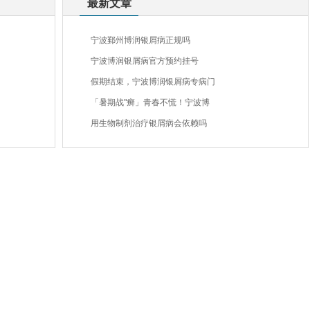
最新文章
宁波鄞州博润银屑病正规吗
宁波博润银屑病官方预约挂号
假期结束，宁波博润银屑病专病门
「暑期战"癣」青春不慌！宁波博
用生物制剂治疗银屑病会依赖吗