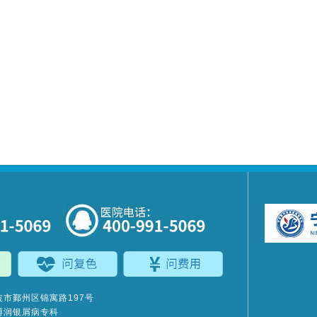
市鄞州区锦寓路197号
博润银屑病专科