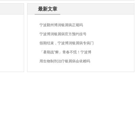
最新文章
宁波鄞州博润银屑病正规吗
宁波博润银屑病官方预约挂号
假期结束，宁波博润银屑病专病门
「暑期战"癣」青春不慌！宁波博
用生物制剂治疗银屑病会依赖吗