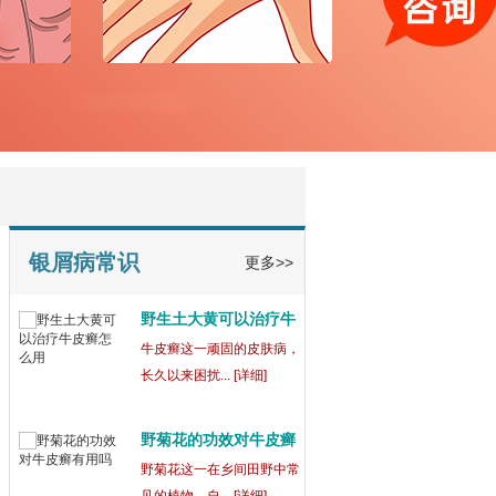
宁波鄞州博润银屑病正
规
在宁波鄞州，宁波鄞州博润
银屑病（又称... [详细]
银屑病为什么吃药还会
出
银屑病这一复杂的皮肤病，
常常让患者们... [详细]
银屑病常识
更多>>
野生土大黄可以治疗牛
皮
牛皮癣这一顽固的皮肤病，
长久以来困扰... [详细]
野菊花的功效对牛皮癣
有
野菊花这一在乡间田野中常