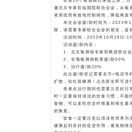
在第20个银屑病日来临之际，为了
邀北京专家莅临我院联合会诊，从银
者系统而有效地控制病情，降低再发
本次会诊援/助时间为：2023年10
限，请需要专家联合会诊的朋友，提
活动时间：2023年10月28日-10
活动援/助内容：
1、北京银屑病专家郑教授联合会诊
2、全项银屑病检查援/助50%
3、治疗援/助20%
此次援/助登记需要名字+电话号码
扩散，祛红斑鳞屑！点击医生即可进
患者在治疗期间也需要注意好日常
时一定要保持清淡的饮食习惯，不能
食物。可以多吃些含纤维素和维生素
的恢复。
饮食一定要注意以清淡有营养为主
健康起到良好的促进作用，避免病情