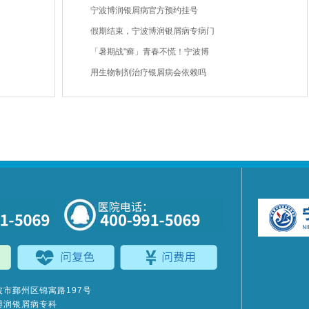
宁波博润银屑病官方预约挂号
假期结束，宁波博润银屑病专病门
「暑期战"癣」青春不慌！宁波博
用生物制剂治疗银屑病会依赖吗
市鄞州区锦寓路197号
博润银屑病专科