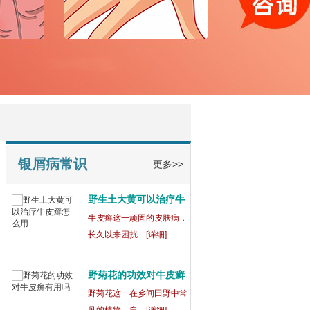
宁波鄞州博润银屑病正
规
在宁波鄞州，宁波鄞州博润
银屑病（又称... [详细]
银屑病为什么吃药还会
出
银屑病这一复杂的皮肤病，
常常让患者们... [详细]
银屑病常识
更多>>
野生土大黄可以治疗牛
皮
牛皮癣这一顽固的皮肤病，
长久以来困扰... [详细]
野菊花的功效对牛皮癣
有
野菊花这一在乡间田野中常