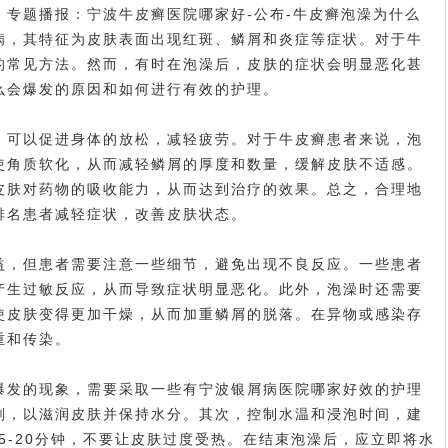
专题播报：宁波牛皮癣医院哪家好-公布-牛皮癣泡澡为什么
病，其特征为皮肤表面出现红斑、鳞屑和炎症等症状。对于牛
的常见方法。然而，有时在泡澡后，皮肤的症状会明显恶化甚
么会爆发的原因和如何进行有效的护理。
可以促进身体的放松，减轻疲劳。对于牛皮癣患者来说，泡
使角质软化，从而减轻鳞屑的厚度和数量，缓解皮肤不适感。
皮肤对药物的吸收能力，从而达到治疗的效果。总之，合理地
排名
患者减轻症状，改善皮肤状态。
，但患者需要注意一些细节，避免出现不良反应。一些患者
产生过敏反应，从而导致症状明显恶化。此外，泡澡时还需要
使皮肤变得更加干燥，从而加重鳞屑的脱落。在异物或感染存
重和传染。
发的现象，需要采取一些有
宁波银屑病医院哪家好
效的护理
剂，以滋润皮肤并保持水分。其次，控制水温和浸泡时间，建
15-20分钟，不要让皮肤过度受热。在结束泡澡后，应立即将水