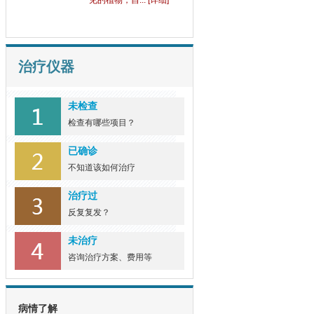
常常让患者们... [详细]
野生土大黄可以治疗牛
皮
牛皮癣这一顽固的皮肤病，
治疗仪器
长久以来困扰... [详细]
未检查
野菊花的功效对牛皮癣
检查有哪些项目？
有
野菊花这一在乡间田野中常
已确诊
见的植物，自... [详细]
不知道该如何治疗
治疗过
反复复发？
未治疗
咨询治疗方案、费用等
病情了解