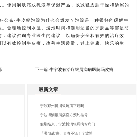
失。使用润肤霜或乳液等保湿产品，以减轻皮肤干燥和鳞屑的
公布-牛皮癣泡澡为什么会爆发？泡澡是一种很好的缓解牛
理。合理地控制水温、浸泡时间和选用适当的护肤品等都是防
前，建议咨询专业医生的建议，以确保安全和有效的治疗效
可以有效控制牛皮癣，改善生活质量，过上健康、快乐的生
那
下一篇:
牛宁波有治疗银屑病病医院吗皮癣
最新文章
宁波鄞州博润银屑病正规吗
宁波博润银屑病官方预约挂号
假期结束，宁波博润银屑病专病门
「暑期战"癣」青春不慌！宁波博