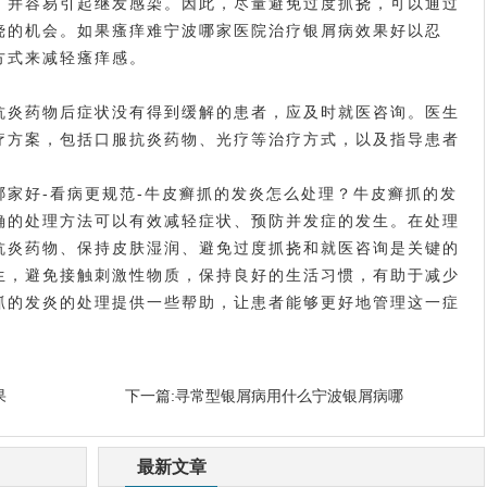
并容易引起继发感染。因此，尽量避免过度抓挠，可以通过
挠的机会。如果瘙痒难
宁波哪家医院治疗银屑病效果好
以忍
方式来减轻瘙痒感。
炎药物后症状没有得到缓解的患者，应及时就医咨询。医生
疗方案，包括口服抗炎药物、光疗等治疗方式，以及指导患者
好-看病更规范-牛皮癣抓的发炎怎么处理？牛皮癣抓的发
确的处理方法可以有效减轻症状、预防并发症的发生。在处理
抗炎药物、保持皮肤湿润、避免过度抓挠和就医咨询是关键的
生，避免接触刺激性物质，保持良好的生活习惯，有助于减少
抓的发炎的处理提供一些帮助，让患者能够更好地管理这一症
果
下一篇:
寻常型银屑病用什么宁波银屑病哪
最新文章