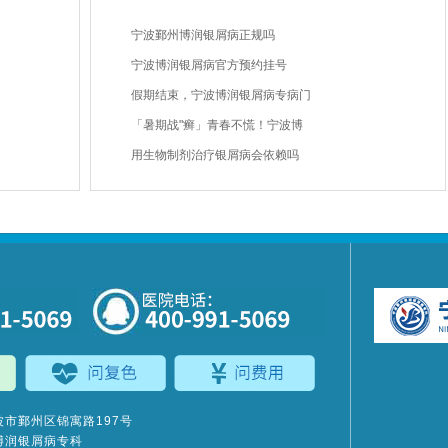
宁波鄞州博润银屑病正规吗
宁波博润银屑病官方预约挂号
假期结束，宁波博润银屑病专病门
「暑期战"癣」青春不慌！宁波博
用生物制剂治疗银屑病会依赖吗
市鄞州区锦寓路197号
博润银屑病专科