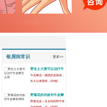
银屑病常识
更多>>
宁波鄞州博润银屑病正
规
在宁波鄞州，宁波鄞州博润
银屑病（又称... [详细]
银屑病为什么吃药还会
出
银屑病这一复杂的皮肤病，