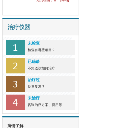
常常让患者们... [详细]
野生土大黄可以治疗牛
皮
牛皮癣这一顽固的皮肤病，
治疗仪器
长久以来困扰... [详细]
未检查
野菊花的功效对牛皮癣
检查有哪些项目？
有
野菊花这一在乡间田野中常
已确诊
见的植物，自... [详细]
不知道该如何治疗
治疗过
反复复发？
未治疗
咨询治疗方案、费用等
病情了解