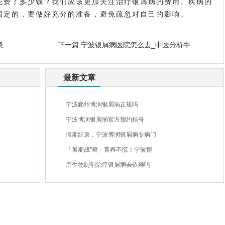
花费了多少钱？我们应该更加关注治疗银屑病的费用。疾病的
固定的，要做好充分的准备，避免疏忽对自己的影响。
表
下一篇:
宁波银屑病医院怎么去_中医分析牛
最新文章
宁波鄞州博润银屑病正规吗
宁波博润银屑病官方预约挂号
假期结束，宁波博润银屑病专病门
「暑期战"癣」青春不慌！宁波博
用生物制剂治疗银屑病会依赖吗