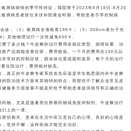
屑病病情的季节性特征，我院将于2023年8月18日-8月20
大银屑病患者抓住末伏补阳黄金时期，帮助患者尽早控制病
；（2）银屑病全项检查198￥；（3）308nm准分子光
4）其他物理治疗一次性减免600￥。
花费了多少钱？牛皮癣的治疗费用依病症类型、病情轻重、治
润肤产品就能改善症状，费用较低。一个月的费用在100元以
能非常好的控制症状，因涂抹位置或面积差异，每个月的治疗
则需要住院治疗，费用相对较高。
，真正的牛皮癣专家系统首先应该是学生熟悉国内外牛皮癣
癣的防治技术方面有其独特的特点，而那些不了解企业常见皮
保健服务方面发展不能及时给予帮助患者提供指导和正确的治
药物，尤其是激素类抗肿瘤药物或免疫抑制剂。牛皮癣治疗
我们上的一课。
密切相关。患者在生活中应注意自己的心理。良好的心情是
心，坚持不懈，这样疾病才能完全治好。