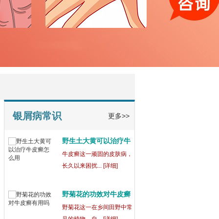
宁波鄞州博润银屑病正
规
在宁波鄞州，宁波鄞州博润
银屑病（又称... [详细]
银屑病为什么吃药还会
出
银屑病这一复杂的皮肤病，
常常让患者们... [详细]
银屑病常识
更多>>
野生土大黄可以治疗牛
皮
牛皮癣这一顽固的皮肤病，
长久以来困扰... [详细]
野菊花的功效对牛皮癣
有
野菊花这一在乡间田野中常