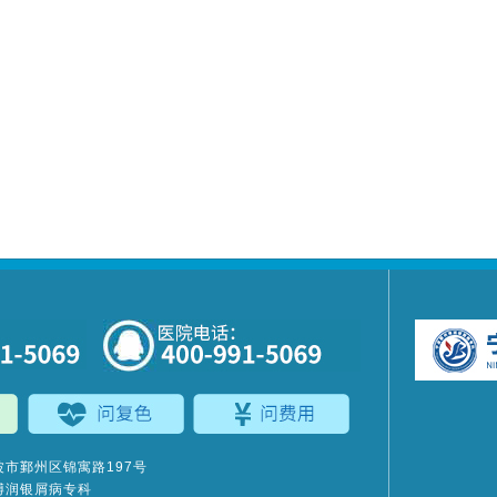
市鄞州区锦寓路197号
博润银屑病专科