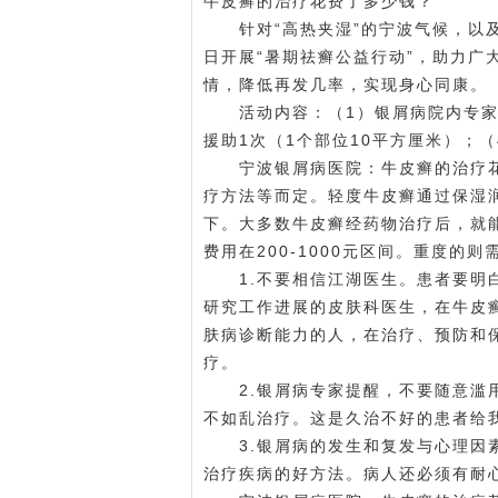
牛皮癣的治疗花费了多少钱？
针对“高热夹湿”的宁波气候，以及银
日开展“暑期祛癣公益行动”，助力广
情，降低再发几率，实现身心同康。
活动内容：（1）银屑病院内专家会诊
援助1次（1个部位10平方厘米）；（
宁波银屑病医院
：牛皮癣的治疗
疗方法等而定。轻度牛皮癣通过保湿
下。大多数牛皮癣经药物治疗后，就
费用在200-1000元区间。重度的
1.不要相信江湖医生。患者要明白
研究工作进展的皮肤科医生，在牛皮
肤病诊断能力的人，在治疗、预防和
疗。
2.银屑病专家提醒，不要随意滥用
不如乱治疗。这是久治不好的患者给
3.银屑病的发生和复发与心理因素
治疗疾病的好方法。病人还必须有耐