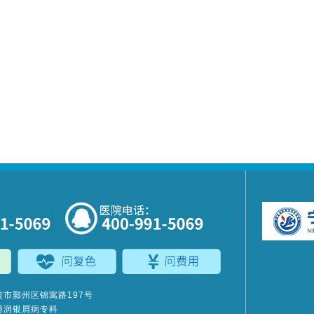
市鄞州区锦寓路197号
博润银屑病专科