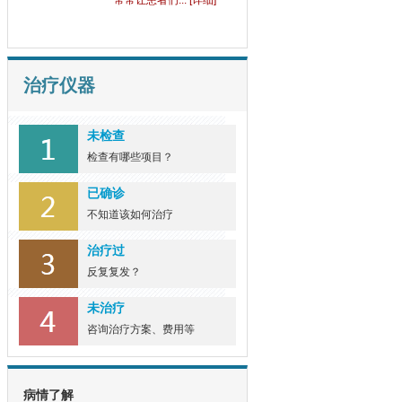
常常让患者们... [详细]
野生土大黄可以治疗牛
皮
牛皮癣这一顽固的皮肤病，
治疗仪器
长久以来困扰... [详细]
未检查
野菊花的功效对牛皮癣
检查有哪些项目？
有
野菊花这一在乡间田野中常
已确诊
见的植物，自... [详细]
不知道该如何治疗
治疗过
反复复发？
未治疗
咨询治疗方案、费用等
病情了解