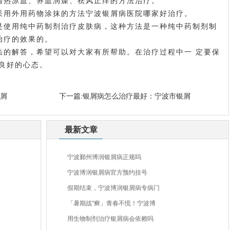
清热凉血、养血润燥、祛风止痒的方法治疗。
采用外用药物涂抹的方法
宁波银屑病医院哪家好
治疗。
是使用纯中药制剂治疗皮肤病，这种方法是一种纯中药制剂制
治疗的效果的。
法的解答，希望可以对大家有所帮助。在治疗过程中一 定要保
良好的心态。
银屑
下一篇:
银屑病怎么治疗最好：宁波市银屑
最新文章
宁波鄞州博润银屑病正规吗
宁波博润银屑病官方预约挂号
假期结束，宁波博润银屑病专病门
「暑期战"癣」青春不慌！宁波博
用生物制剂治疗银屑病会依赖吗