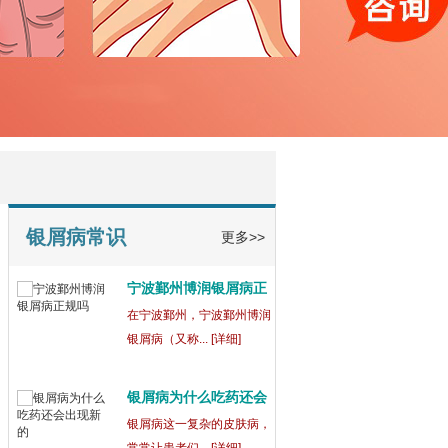
银屑病常识
更多>>
宁波鄞州博润银屑病正
规
在宁波鄞州，宁波鄞州博润
银屑病（又称... [详细]
银屑病为什么吃药还会
出
银屑病这一复杂的皮肤病，