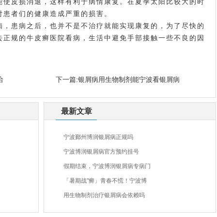
能使皮损消退，这样有利于病情康复。在夏季太阳比较大的时
对患者们的健康造成严重的损害。
，患病之后，也并不是不治疗就能实现康复的，为了尽快的
去正规的牛皮癣医院看病，生活中避免手部接触一些不良的因
治
下一篇:
银屑病用生物制剂能宁波看银屑病
最新文章
宁波鄞州博润银屑病正规吗
宁波博润银屑病官方预约挂号
假期结束，宁波博润银屑病专病门
「暑期战"癣」青春不慌！宁波博
用生物制剂治疗银屑病会依赖吗