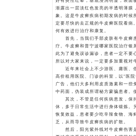
好
有炎性红晕，基底浸润明显，表面
渐露出一层淡红色发亮的半透明薄膜
象。这是牛皮癣疾病初期发病的时候
定要尽快的去正规的牛皮癣医院看病
何有效进行治疗和康复。
首先，当我们手部皮肤有牛皮癣患
疗。牛皮癣和普
宁波哪家医院治疗银
此为了避免误诊漏诊，患者一定不要
所以对大家来说，一定要多加重视对
近年来社会上不少游医、庸医、假
高价租用医院、门诊的科室，以“医院
广告，他们大多利用皮质激素和一些
中药面，伪装成所谓秘方蒙骗患者。
其次，不管是任何疾病患发，保持
休，多于日常生活中进行身体锻炼。
恢复效益，患者要少吃辛辣食物、海
乏，从而导致牛皮癣疾病的扩散。
然后，阳光紫外线对牛皮癣伤害是