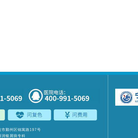
市鄞州区锦寓路197号
博润银屑病专科