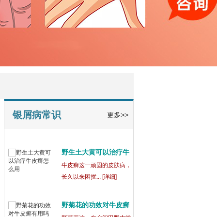
宁波鄞州博润银屑病正
规
在宁波鄞州，宁波鄞州博润
银屑病（又称... [详细]
银屑病为什么吃药还会
出
银屑病这一复杂的皮肤病，
常常让患者们... [详细]
银屑病常识
更多>>
野生土大黄可以治疗牛
皮
牛皮癣这一顽固的皮肤病，
长久以来困扰... [详细]
野菊花的功效对牛皮癣
有
野菊花这一在乡间田野中常