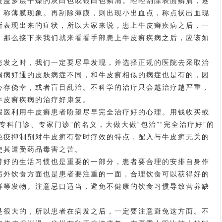
覆盖多层干燥的灰白色或银白色鳞屑。轻轻刮除表面鳞屑，逐
，称薄膜现象。再刮除薄膜，则出现小出血点，称点状出血现
所表现出来的症状，所以大家来说，患上牛皮癣疾病之后，一
。那么接下来我们就来看看手部患上牛皮癣疾病之后，应该如
发之时，我们一定要尽早发现，并选择正规的医院去采取治
屑病好
通的皮肤病症不同，和牛皮癣相似的病症也是有的，因
心存侥幸，或者盲目乱治。不科学的治疗只会越治疗越严重，
牛皮癣疾病的治疗好康复。
医利用牛皮癣患者盼望尽早完全治疗好的心理。用钱收买或
专科门诊、专家门诊”的名义，大做大做“包治”“完全治疗好”的
免疫抑制剂对牛皮癣有暂时疗效的特点，配入与牛皮癣无关的
使其遭受药品毒害之苦。
好的生活习惯也是重要的一部分，患者要合理的安排自身作
另外饮食方面也是患者要注重的一面，合理饮食可以获得好的
鲜等发物。注意忌口适当，避免不健康的饮食习惯导致营养缺
很大的，所以患者在病发之后，一定要注意避免这方面。不