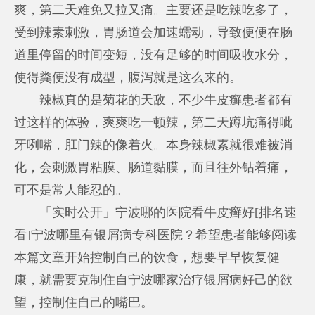
爽，第二天难免又拉又痛。主要还是吃辣吃多了，
受到辣素刺激，胃肠道会加速蠕动，导致便便在肠
道里停留的时间变短，没有足够的时间吸收水分，
使得粪便没有成型，腹泻就是这么来的。
辣椒真的是菊花的天敌，不少牛皮癣患者都有
过这样的体验，爽爽吃一顿辣，第二天蹲坑痛得呲
牙咧嘴，肛门辣的像着火。本身辣椒素就很难被消
化，会刺激胃粘膜、肠道黏膜，而且往外钻着痛，
可不是常人能忍的。
「实时公开」宁波哪的医院看牛皮癣好[排名速
看]宁波哪里有银屑病专科医院？希望患者能够阅读
本篇文章开始控制自己的饮食，想要早早恢复健
康，就需要克制住自宁波哪家治疗银屑病好己的欲
望，控制住自己的嘴巴。