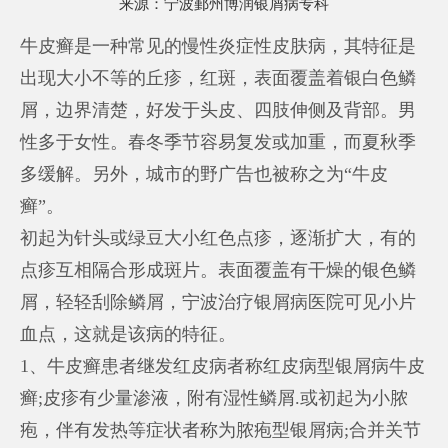
来源：
宁波鄞州博润银屑病专科
牛皮癣是一种常见的慢性炎症性皮肤病，其特征是
出现大小不等的丘疹，红斑，表面覆盖着银白色鳞
屑，边界清楚，好发于头皮、四肢伸侧及背部。男
性多于女性。春冬季节容易复发或加重，而夏秋季
多缓解。另外，城市的野广告也被称之为“牛皮
癣”。
初起为针头或绿豆大小红色点疹，逐渐扩大，有的
点疹互相隔合形成斑片。表面覆盖有干燥的银色鳞
屑，轻轻刮除鳞屑，
宁波治疗银屑病医院
可见小片
血点，这就是该病的特征。
1、牛皮癣患者继发红皮病者称红皮病型银屑病牛皮
癣;皮疹有少量渗液，附有湿性鳞屑.或初起为小脓
疱，伴有发热等症状者称为脓疱型银屑病;合并关节