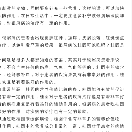
。
辣刺激的食物，同时要多补充一些营养，这样的话，可以加快
预防作用，在日常生活中，一定要注意多补
宁波银屑病医院哪
话，对银屑病的治疗有一定的作用。
，银屑病的患者会出现皮肤红肿，瘙痒，皮屑脱落，红斑斑点
治疗，以免引发严重的后果，银屑病吃桂圆可以吃吗？桂圆是
个问题是很多人都想知道的答案，其实对于银屑病患者来说，
物，不会产生任何的伤寒、气象、气血等等的，桂圆中的铁含
环，还能够补血，对于患者的疾病康复有着非常好的作用，桂
的恢复是有着很好的作用的。
值非常的高，桂圆的营养价值比较的多，桂圆能够有效的促进
是有着一定的作用，桂圆对于患者的疾病治疗也是有着非常好
者的疾病康复是有着很好的辅助作用的，银屑病的患者吃桂圆
很好的作用，对疾病的治疗也有一定的帮助。
以通过吃桂圆来缓解病情，桂圆中含有非常多的营养价值物
进作用，桂圆中的营养成分非常的丰富，桂圆对于患者的病情