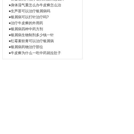
●身体湿气重怎么办牛皮癣怎么治
●生芦荟可以治疗银屑病吗
●银屑病可以打针治疗吗?
●治疗牛皮癣的外用药
●银屑病四种中药方剂
●银屑病生物制剂多少钱一针
●红霉素软膏可以治疗银屑病
●银屑病药物治疗部位
●牛皮癣为什么一吃中药就拉肚子