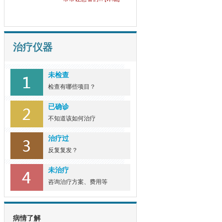
常常让患者们... [详细]
野生土大黄可以治疗牛
皮
牛皮癣这一顽固的皮肤病，
治疗仪器
长久以来困扰... [详细]
未检查
野菊花的功效对牛皮癣
检查有哪些项目？
有
野菊花这一在乡间田野中常
已确诊
见的植物，自... [详细]
不知道该如何治疗
治疗过
反复复发？
未治疗
咨询治疗方案、费用等
病情了解