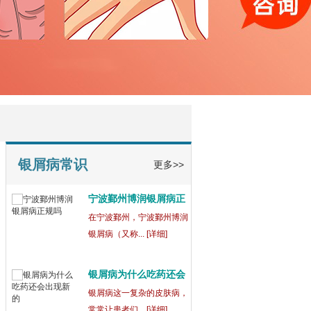
银屑病常识
更多>>
宁波鄞州博润银屑病正
规
在宁波鄞州，宁波鄞州博润
银屑病（又称... [详细]
银屑病为什么吃药还会
出
银屑病这一复杂的皮肤病，