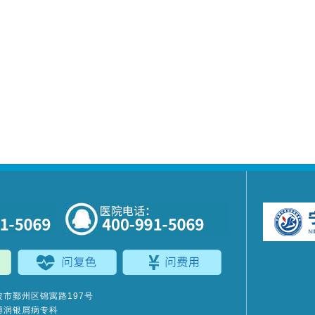
市鄞州区锦寓路197号
博润银屑病专科