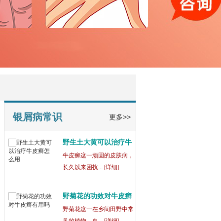
宁波鄞州博润银屑病正
规
在宁波鄞州，宁波鄞州博润
银屑病（又称... [详细]
银屑病为什么吃药还会
出
银屑病这一复杂的皮肤病，
常常让患者们... [详细]
银屑病常识
更多>>
野生土大黄可以治疗牛
皮
牛皮癣这一顽固的皮肤病，
长久以来困扰... [详细]
野菊花的功效对牛皮癣
有
野菊花这一在乡间田野中常