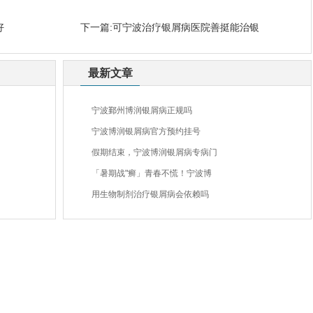
好
下一篇:
可宁波治疗银屑病医院善挺能治银
最新文章
宁波鄞州博润银屑病正规吗
宁波博润银屑病官方预约挂号
假期结束，宁波博润银屑病专病门
「暑期战"癣」青春不慌！宁波博
用生物制剂治疗银屑病会依赖吗