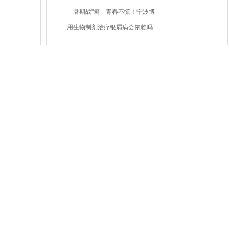
「暑期战"癣」青春不慌！宁波博
用生物制剂治疗银屑病会依赖吗