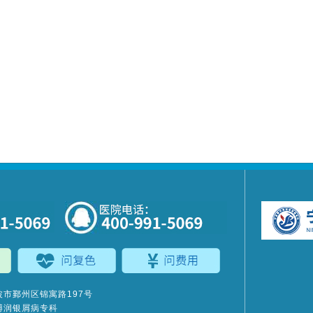
市鄞州区锦寓路197号
博润银屑病专科