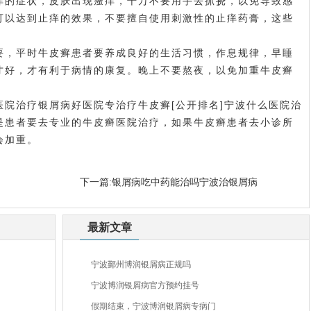
的症状，皮肤出现瘙痒，千万不要用手去抓挠，以免导致感
可以达到止痒的效果，不要擅自使用刺激性的止痒药膏，这些
，平时牛皮癣患者要养成良好的生活习惯，作息规律，早睡
才好，才有利于病情的康复。晚上不要熬夜，以免加重牛皮癣
医院治疗银屑病好
医院专治疗牛皮癣[公开排名]宁波什么医院治
是患者要去专业的牛皮癣医院治疗，如果牛皮癣患者去小诊所
会加重。
下一篇:
银屑病吃中药能治吗宁波治银屑病
最新文章
宁波鄞州博润银屑病正规吗
宁波博润银屑病官方预约挂号
假期结束，宁波博润银屑病专病门