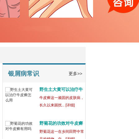
宁波鄞州博润银屑病正
规
在宁波鄞州，宁波鄞州博润
银屑病（又称... [详细]
银屑病为什么吃药还会
出
银屑病这一复杂的皮肤病，
常常让患者们... [详细]
银屑病常识
更多>>
野生土大黄可以治疗牛
皮
牛皮癣这一顽固的皮肤病，
长久以来困扰... [详细]
野菊花的功效对牛皮癣
有
野菊花这一在乡间田野中常