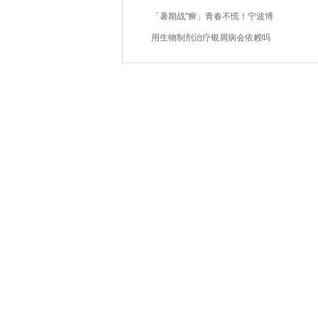
「暑期战"癣」青春不慌！宁波博
用生物制剂治疗银屑病会依赖吗