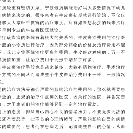
少钱呢？
病轻重有密切关系。
宁波银屑病能治好吗
大多数情况下幼儿
的病情来决定的。很多患者在牛皮癣初期就进行诊治，不仅仅
能够大大减轻牛皮癣的治疗难度。所有如果想花少的钱来治疗
尽早到专业的牛皮癣医院就诊。
疗该疾病的医院有着很大的关系的。牛皮癣治费用与治疗医
一般的小诊所进行治疗，因为部分药物的价格及治疗费用不能
下，花比专业医院治疗更多的费用。牛皮癣这种疾病，万一不
成病情加重，让治疗费用于无形中增加了许多。
牛皮癣治疗手段也是越来越多，大致有药物治疗、手术治疗
疗方式的不同从而造成整个牛皮癣治疗费用不一样，一般情况
低。
的治疗方法等都会严重的影响治疗的费用的，那么就需要患
专业的，正规的治疗牛皮癣的医院，因为好的医院，具备完善
象，对于患者们的治疗能够起到一定的治疗帮助。
上的态度，排除自己内心不良的情绪压力，不要无缘无故的
虑还有愤怒等一些不良的心理情绪等，严重的影响自己的病情
常的重要的，患者们在患病之后，记得调整自己的心情，从而