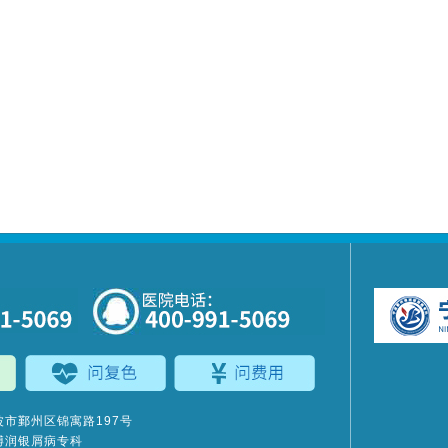
市鄞州区锦寓路197号
博润银屑病专科