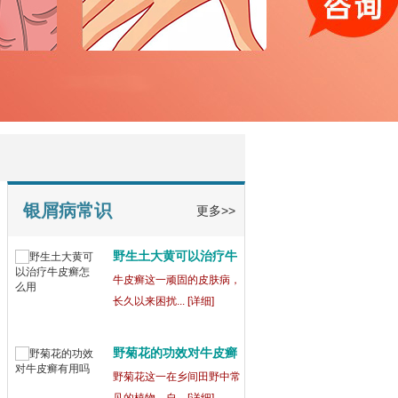
宁波鄞州博润银屑病正
规
在宁波鄞州，宁波鄞州博润
银屑病（又称... [详细]
银屑病为什么吃药还会
出
银屑病这一复杂的皮肤病，
常常让患者们... [详细]
银屑病常识
更多>>
野生土大黄可以治疗牛
皮
牛皮癣这一顽固的皮肤病，
长久以来困扰... [详细]
野菊花的功效对牛皮癣
有
野菊花这一在乡间田野中常