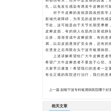
和创伤有关，但并不是发病的因素，
扎，以免发生感染有诱发牛皮癣的可
对于牛皮癣的发病原因虽然医学上
新城代谢障碍，为常见的皮肤外伤感
节处，这可能是由于关节长期受摩擦
皮癣皮损，有的病人在肌肉注射或静
丘疹，渐渐变成牛皮癣损害，有的患
屑，以后皮损逐渐扩至全身，还有的
在烫发之后局限在头
宁波市银屑病
部
上述讲解希望给广大牛皮癣患者带
希望广大牛皮癣患者不要急于心切。
大家早日康复！希望我们的患者一定
有去正规的医院进行治疗，我们的患
上一篇:
副银宁波专科银屑病医院哪个好
相关文章