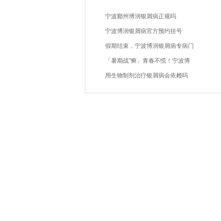
宁波鄞州博润银屑病正规吗
宁波博润银屑病官方预约挂号
假期结束，宁波博润银屑病专病门
「暑期战"癣」青春不慌！宁波博
用生物制剂治疗银屑病会依赖吗