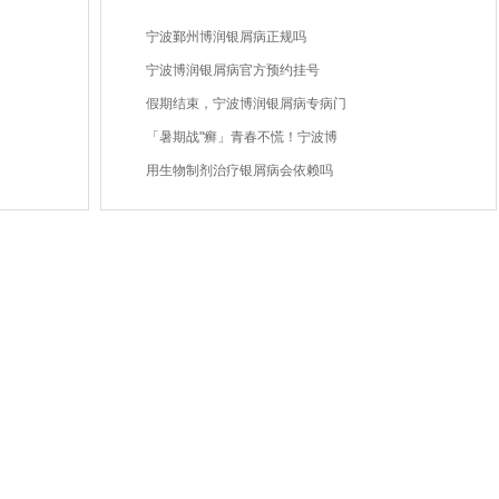
宁波鄞州博润银屑病正规吗
宁波博润银屑病官方预约挂号
假期结束，宁波博润银屑病专病门
「暑期战"癣」青春不慌！宁波博
用生物制剂治疗银屑病会依赖吗