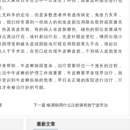
所以大家在日常生活中一旦发生了外伤，就要及时接受进行包
能。
无科学的定论，但是多数患者伴有遗传病史，免疫力失常，
染，我们经常遇到一些病人的初发皮损仅局限在双肘或双膝关
，伤及表皮所致。有的病人在皮肤擦伤、碰伤的部位发展成牛
脉点滴治疗后，或针刺治疗后，先是针眼处变红，继而出现小
者因理发剃破头皮或因蚊虫叮咬后局部损害久不合，渐起白
病人于手术后，在切口处出现牛皮癣皮损，个别病人皮损发生
。
来帮助，牛皮癣病因复杂，治疗需要经过一个漫长的过程，
生活中牛皮癣的护理工作很重要，牛皮癣要早发现早治疗，祝
要意识到牛皮癣疾病的危害，早日去正规的医院进行治疗，只
者才有被治疗好的可能。
屑
下一篇:
银屑病用什么注射液有效宁波市治
最新文章