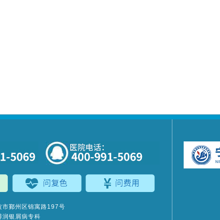
市鄞州区锦寓路197号
博润银屑病专科