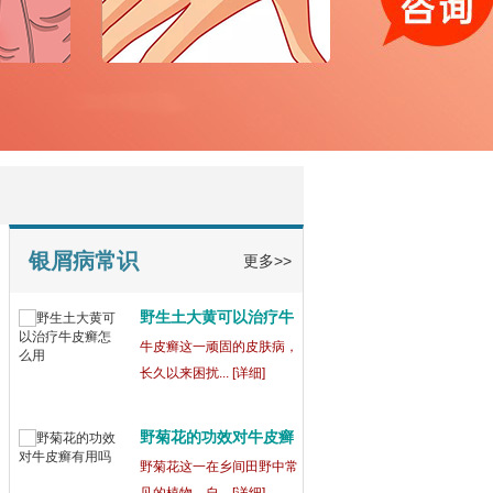
宁波鄞州博润银屑病正
规
在宁波鄞州，宁波鄞州博润
银屑病（又称... [详细]
银屑病为什么吃药还会
出
银屑病这一复杂的皮肤病，
常常让患者们... [详细]
银屑病常识
更多>>
野生土大黄可以治疗牛
皮
牛皮癣这一顽固的皮肤病，
长久以来困扰... [详细]
野菊花的功效对牛皮癣
有
野菊花这一在乡间田野中常