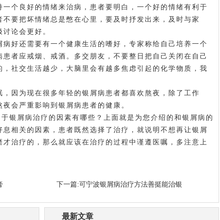
一个良好的情绪来治病，患者要明白，一个好的情绪有利于
者不要把坏情绪总是憋在心里，要及时抒发出来，及时与家
极讨论会更好。
屑病好
还需要有一个健康生活的嗜好，专家称给自己培养一个
病患者应戒烟、戒酒。多交朋友，不要整日把自己关闭在自己
的，社交生活越少，大脑里会有越多焦虑引起的化学物质，我
，因为现在很多年轻的银屑病患者都喜欢熬夜，除了工作
熬夜会严重影响到银屑病患者的健康。
于银屑病治疗的因素有哪些？上面就是为您介绍的和银屑病的
好
息相关的因素，患者既然选择了治疗，就说明不想再让银屑
磨才治疗的，那么就应该在治疗的过程中谨遵医嘱，多注意上
。
膏
下一篇:
可宁波银屑病治疗方法善挺能治银
最新文章