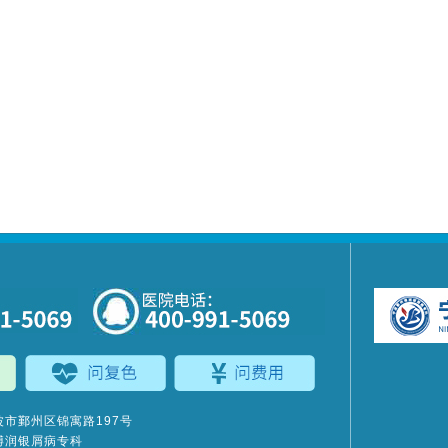
市鄞州区锦寓路197号
博润银屑病专科