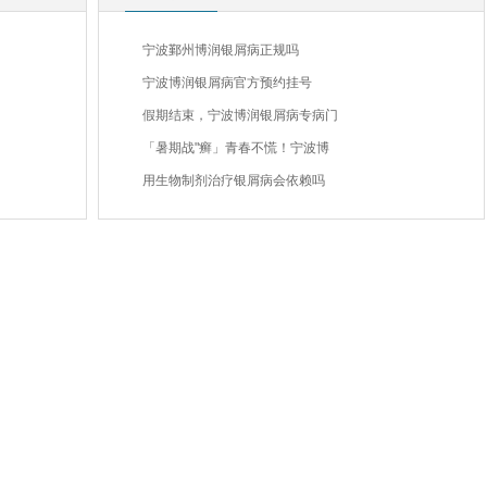
宁波鄞州博润银屑病正规吗
宁波博润银屑病官方预约挂号
假期结束，宁波博润银屑病专病门
「暑期战"癣」青春不慌！宁波博
用生物制剂治疗银屑病会依赖吗