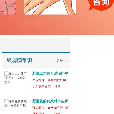
宁波鄞州博润银屑病正
规
在宁波鄞州，宁波鄞州博润
银屑病（又称... [详细]
银屑病为什么吃药还会
出
银屑病这一复杂的皮肤病，
常常让患者们... [详细]
银屑病常识
更多>>
野生土大黄可以治疗牛
皮
牛皮癣这一顽固的皮肤病，
长久以来困扰... [详细]
野菊花的功效对牛皮癣
有
野菊花这一在乡间田野中常