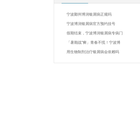
宁波鄞州博润银屑病正规吗
宁波博润银屑病官方预约挂号
假期结束，宁波博润银屑病专病门
「暑期战"癣」青春不慌！宁波博
用生物制剂治疗银屑病会依赖吗