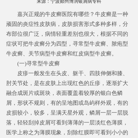
来源：
宁波鄞州博润银屑病专科
嘉兴正规的牛皮癣医院有哪些？牛皮癣是一种
顽固的炎症性皮肤病，皮肤损害形式多种多样，分
布部位很广泛，病情轻重差别也很大，根据不同的
症状可把牛皮癣分为四型，寻常型牛皮癣、脓疱型
牛皮癣、关节病型牛皮癣和红皮病型牛皮癣。
(一)寻常型牛皮癣
皮疹一般发生在头皮、躯干、四肢伸侧和膝、
肘关节处，是在皮肤上出现红色的丘疹，逐渐扩大
融合成斑片或斑块，表面覆盖着较厚的银白色鳞
屑，形状不规则，有的呈地图或岛屿样外观，有的
皮损较小，较多，呈满天星外观，鳞屑一层一层脱
落，轻轻刮掉皮屑可看到薄薄的一层淡红色薄膜，
医学上称之为薄膜现象，刮除红膜即可看到小小的