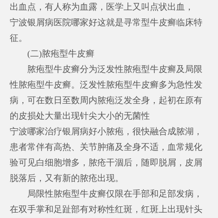
出血点，有人称为血露，医学上又叫点状出血，
宁波银屑病医院哪家好
这就是寻常型牛皮癣临床特
征。
(二)脓疱型牛皮癣
脓疱型牛皮癣分为泛发性脓疱型牛皮癣及局限
性脓疱型牛皮癣。泛发性脓疱型牛皮癣多为急性发
病，可在数日至数周内脓疱泛发全身，起初在原有
的皮损处大量出现针尖大小的无菌性
宁波哪家治疗银屑病好
小脓疱，很快融合成脓湖，
患者常伴有高热、关节肿痛及全身不适，血常规化
验可见白细胞增多，脓疮干涸后，随即脱屑，皮屑
脱落后，又有新的脓疮出现。
局限性脓疱型牛皮癣仅限在手部和足部发病，
在双手掌和足趾部有对称性红斑，红斑上出现针头