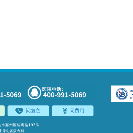
市鄞州区锦寓路197号
博润银屑病专科