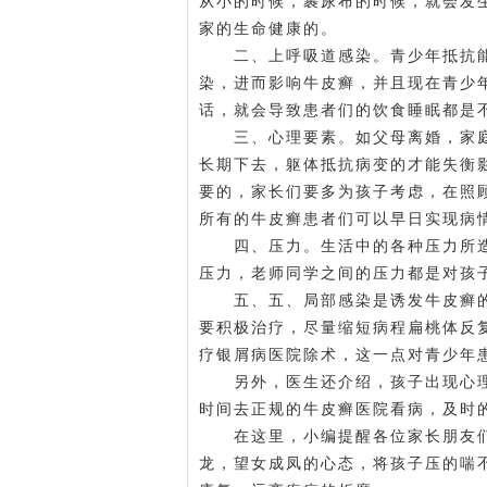
从小的时候，裹尿布的时候，就会发
家的生命健康的。
二、上呼吸道感染。青少年抵抗能
染，进而影响牛皮癣，并且现在青少
话，就会导致患者们的饮食睡眠都是
三、心理要素。如父母离婚，家庭
长期下去，躯体抵抗病变的才能失衡
要的，家长们要多为孩子考虑，在照
所有的牛皮癣患者们可以早日实现病
四、压力。生活中的各种压力所造
压力，老师同学之间的压力都是对孩
五、五、局部感染是诱发牛皮癣的
要积极治疗，尽量缩短病程扁桃体反
疗银屑病医院
除术，这一点对青少年
另外，医生还介绍，孩子出现心理
时间去正规的牛皮癣医院看病，及时
在这里，小编提醒各位家长朋友们
龙，望女成凤的心态，将孩子压的喘