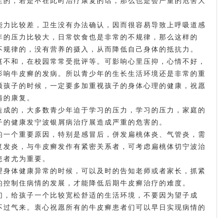
生的，若是不在此时治疗康复的话，那么也是会严重的危害大
力比较差，卫生没有办法确认，因而很容易导致上呼吸道感
年的压力比较大，日常饮食也是非常的不规律，那么这样的
不规律的，没有营养的摄入，从而降低自己身体的抵抗力。
不和，在校园常常受批评等。可影响心里压抑，心情不好，
影响牛皮癣的发病。所以青少年的生长生活环境还是非常的重
顾孩子的时候，一定要多加重视孩子的身体心理的健康，祝愿
情的康复。
成的，大多数青少年迫于学习的压力，学习的压力，家庭的
子的健康发
宁波银屑病治疗
展造成严重的危害的。
一个重要原因，特别是感冒后，併发扁桃体炎、气管炎，需
复发炎，与牛皮癣发作有紧密关系者，可考虑扁桃体切
宁波治
患者尤为重要。
身体健康异常的时候，可以及时的告知老师或者家长，抓紧
的控制住病情的发展，才能降低后期牛皮癣治疗的难度。
，给孩子一个比较宽松舒适的生活环境，不要因为望子成
不过气来。衷心祝愿所有的牛皮癣患者们可以早日实现病情的