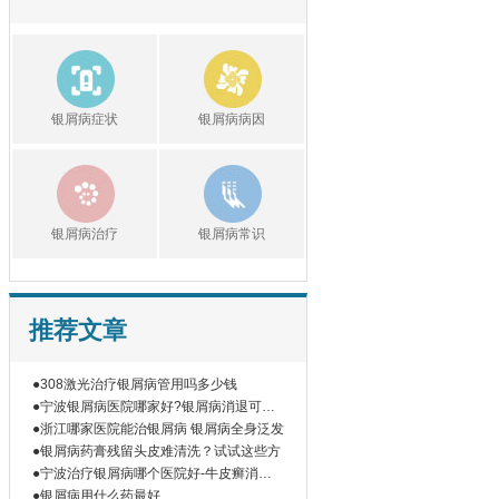
银屑病症状
银屑病病因
银屑病治疗
银屑病常识
推荐文章
●308激光治疗银屑病管用吗多少钱
●宁波银屑病医院哪家好?银屑病消退可以
停
●浙江哪家医院能治银屑病 银屑病全身泛发
●银屑病药膏残留头皮难清洗？试试这些方
●宁波治疗银屑病哪个医院好-牛皮癣消退
期
●银屑病用什么药最好