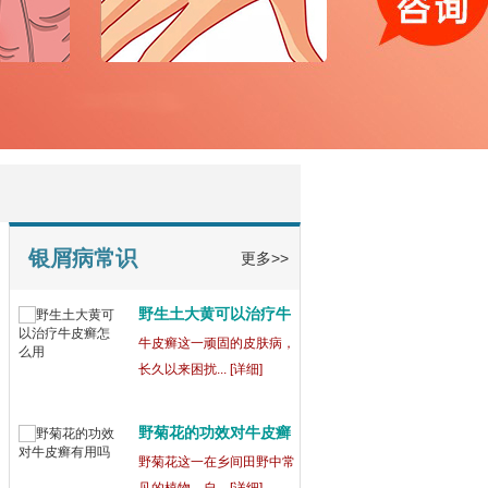
宁波鄞州博润银屑病正
规
在宁波鄞州，宁波鄞州博润
银屑病（又称... [详细]
银屑病为什么吃药还会
出
银屑病这一复杂的皮肤病，
常常让患者们... [详细]
银屑病常识
更多>>
野生土大黄可以治疗牛
皮
牛皮癣这一顽固的皮肤病，
长久以来困扰... [详细]
野菊花的功效对牛皮癣
有
野菊花这一在乡间田野中常