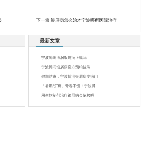
银
下一篇:
银屑病怎么治才宁波哪所医院治疗
最新文章
宁波鄞州博润银屑病正规吗
宁波博润银屑病官方预约挂号
假期结束，宁波博润银屑病专病门
「暑期战"癣」青春不慌！宁波博
用生物制剂治疗银屑病会依赖吗