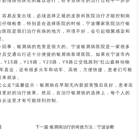
疗必须按照医生的建议进行，在专业医生的治疗过程中一步步
容易反复出现，必须选择正规的皮肤科医院治疗才能控制病
们仔细检查，特别是在选择医院的时候，
宁波哪家医院治疗银
为医院是我们治疗疾病的地方，环境不好，会引起细菌感染和
要。
回事，银屑病的危害是很大的。宁波银屑病医院是一家很多
并且交通出行还十分便捷的银屑病靠谱医院。如果在宁波市内
，Y15路，Y19路，Y23路，Y9路公交线路到“红山森林动物
客车直达，还有很多火车和动车、高铁，方便快捷，患者们可根
前来就诊。
么走?温馨提示：银屑病在早期无内脏损害预后良好，患者应
得更好的治疗效果。然后，在治疗银屑病的选择上，每个人的
有从这里才有可能得到控制。
波
下一篇:
银屑病治疗的有效方法：宁波诊断