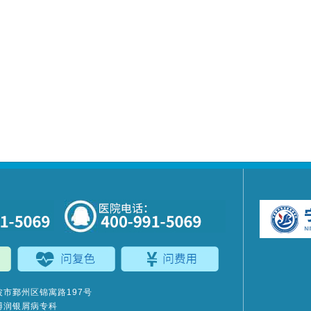
市鄞州区锦寓路197号
博润银屑病专科