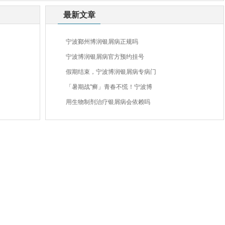
最新文章
宁波鄞州博润银屑病正规吗
宁波博润银屑病官方预约挂号
假期结束，宁波博润银屑病专病门
「暑期战"癣」青春不慌！宁波博
用生物制剂治疗银屑病会依赖吗