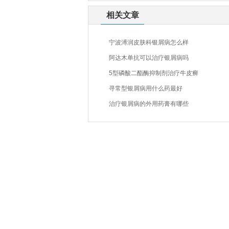
相关文章
宁波溥润皮肤科银屑病怎么样
阿达木单抗可以治疗银屑病吗
5型磷酸二酯酶抑制剂治疗牛皮癣
寻常型银屑病用什么药最好
治疗银屑病的外用药膏有哪些