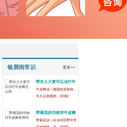
宁波鄞州博润银屑病正
规
在宁波鄞州，宁波鄞州博润
银屑病（又称... [详细]
银屑病为什么吃药还会
出
银屑病这一复杂的皮肤病，
常常让患者们... [详细]
银屑病常识
更多>>
野生土大黄可以治疗牛
皮
牛皮癣这一顽固的皮肤病，
长久以来困扰... [详细]
野菊花的功效对牛皮癣
有
野菊花这一在乡间田野中常