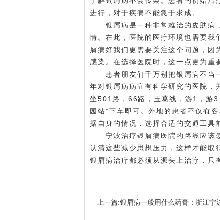
了解银屑病不会传染。患者的初始治
进行，对于疾病不能急于求成。
银屑病是一种非常难治的皮肤病，
情。在此，医院的医疗环境也需要我
屑病好
我们更需要关注这个问题，因
感染。在选择医院时，这一点更为重
患者朋友们千万别把银屑病不当一
年对银屑病病症有科学研究的医院，
坐501路，66路，玉葛线，游1，游3
园站”下车即可。外地的患者不仅有
据自身的情况，选择合适的交通工具
宁波治疗银屑病医院的路线应该怎
认清这些减少思想压力，这样才能取
银屑病治疗都必须从源头上治疗，只
上一篇:
银屑病一般用什么药膏：浙江宁