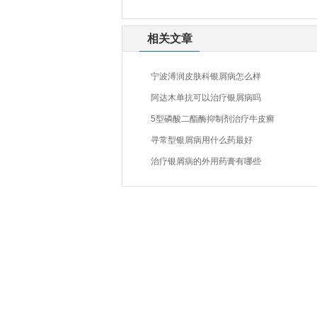
相关文章
宁波溥润皮肤科银屑病怎么样
阿达木单抗可以治疗银屑病吗
5型磷酸二酯酶抑制剂治疗牛皮癣
寻常型银屑病用什么药最好
治疗银屑病的外用药膏有哪些