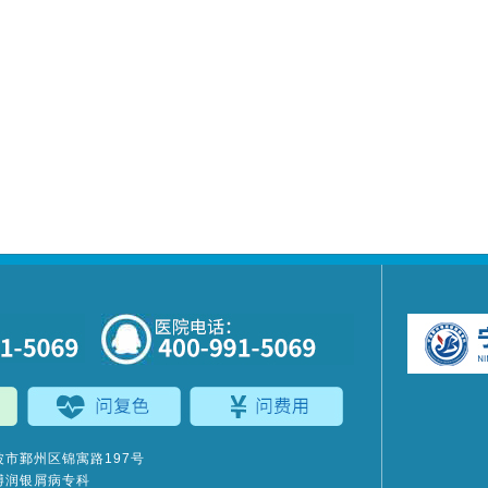
市鄞州区锦寓路197号
博润银屑病专科