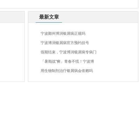
最新文章
宁波鄞州博润银屑病正规吗
宁波博润银屑病官方预约挂号
假期结束，宁波博润银屑病专病门
「暑期战"癣」青春不慌！宁波博
用生物制剂治疗银屑病会依赖吗