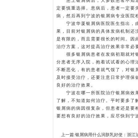
患上银屑病后，大多数患者不知道
定要慎重选择。患病后，患者一定要
病，然后再到宁波的银屑病专业医院
宁波华厦银屑病医院医生指出，由
果，目前对银屑病的具体发病机制还
是有限的，而且需要很长的时间。因
治疗方案，这对提高治疗效果非常必
很多银屑病患者在发病初期就对银
分患者无序入院，抱着试试看的心理
不断恶化，有的患者就气馁了，对银
及时接受治疗，还要注意日常护理保
良好的治疗效果。
宁波在哪一所医院治疗银屑病效果
了解，不知道如何治疗。平时要多了
银屑病的病因很复杂，但患者还是要
要想有良好的治疗效果，应尽快到宁
上一篇:
银屑病用什么润肤乳好使：浙江