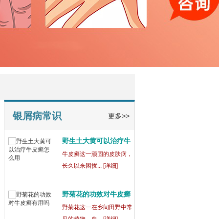
宁波鄞州博润银屑病正
规
在宁波鄞州，宁波鄞州博润
银屑病（又称... [详细]
银屑病为什么吃药还会
出
银屑病这一复杂的皮肤病，
常常让患者们... [详细]
银屑病常识
更多>>
野生土大黄可以治疗牛
皮
牛皮癣这一顽固的皮肤病，
长久以来困扰... [详细]
野菊花的功效对牛皮癣
有
野菊花这一在乡间田野中常