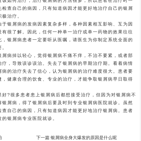
该如何治疗，治疗银屑病的方法很多，所以患者在治疗时一
先检查自己的病因，只有知道病因才能更好地治疗自己的银屑
积极治疗。
于银屑病的发病因素复杂多样，各种因素相互影响、互为因
没有很了解。因此，任何一种单一治疗或单一药物的效果往往
此，银屑病患者一定要听从医嘱，请医生为你制定系统全面的
要。
屑病掉以轻心，觉得银屑病不痛不痒，不治不要紧，或者部
治疗，导致误诊误治。失去了银屑病的早期治疗期。看着病情
屑病的治疗失去了信心，认为银屑病的治疗难度很大。患者要
健，健康合理的饮食、专业的治疗，才能争取银屑病早日取得
好?很多患者患上银屑病后都想接受治疗，但因为对银屑病不
解银屑病，得了银屑病后要及时到专业银屑病医院就诊。虽然
检查自己的病因，只有知道病因才能更好地治疗银屑病。患者
波的银屑病专业医院就诊。
治
下一篇:
银屑病全身大爆发的原因是什么呢