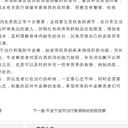
，鱼油胶囊是提供必需脂肪酸的好途经，建议补充鱼油剂量，
遵从有关医疗保健专家推荐的高剂量。而擦含有蘩缕、松焦
消化系统正常十分重要，这就要注意饮食的调节，在日常生活
高纤维食品的摄入，控制红色肉类和奶制品在低限度，增加鱼
喝水，及时缓解身体内缺失的水分，以免导致自己的皮肤异常
发展。
于治疗和预防牛皮癣，如使用药草奶蓟来增强肝脏功能，另外
能。牛皮癣患者对蛋白质的消化能力较弱，补充消化酶可以帮
病之后，也是可以及时的补充一些有营养的食物，例如鸡蛋，
好处的。
，所以患者们在治疗的时候，一定要心态平和，同时还需要
心态，积极的应对牛皮癣的发病，希望所有的牛皮癣患者们可
屑
下一篇:
牛皮宁波市治疗银屑病好的医院癣