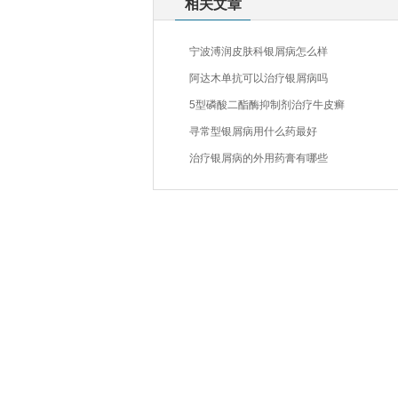
相关文章
宁波溥润皮肤科银屑病怎么样
阿达木单抗可以治疗银屑病吗
5型磷酸二酯酶抑制剂治疗牛皮癣
寻常型银屑病用什么药最好
治疗银屑病的外用药膏有哪些