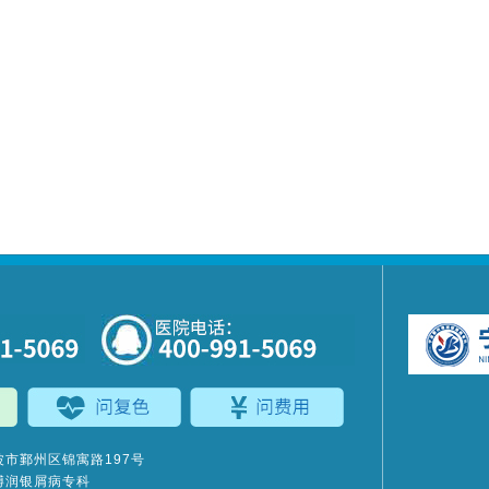
市鄞州区锦寓路197号
博润银屑病专科