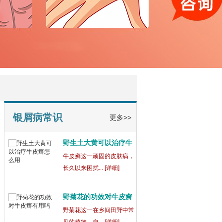
宁波鄞州博润银屑病正
规
在宁波鄞州，宁波鄞州博润
银屑病（又称... [详细]
银屑病为什么吃药还会
出
银屑病这一复杂的皮肤病，
常常让患者们... [详细]
银屑病常识
更多>>
野生土大黄可以治疗牛
皮
牛皮癣这一顽固的皮肤病，
长久以来困扰... [详细]
野菊花的功效对牛皮癣
有
野菊花这一在乡间田野中常