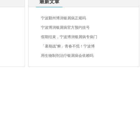
最新文章
宁波鄞州博润银屑病正规吗
宁波博润银屑病官方预约挂号
假期结束，宁波博润银屑病专病门
「暑期战"癣」青春不慌！宁波博
用生物制剂治疗银屑病会依赖吗